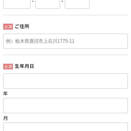
-
-
ご住所
生年月日
年
月